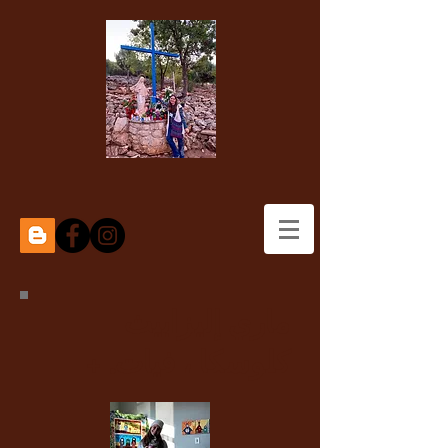
ماري إليزابيث
كلوسكا ، فيات. +