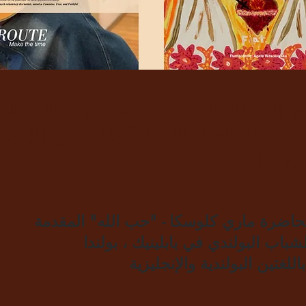
ع إلى المواد التكميلية من محاضرات
حول "قداسة الأنوثة" باللغتين الإنجلي
ية ، انقر
هنا
اضرة ماري كلوسكا - "حب الله" المقدمة
شباب البولندي في بابلينيك ، بولندا
باللغتين البولندية والإنجليزية