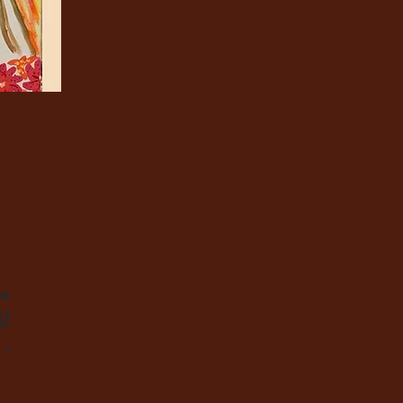
للاستما
الخلوة 
والبولند
مح
لل
- 