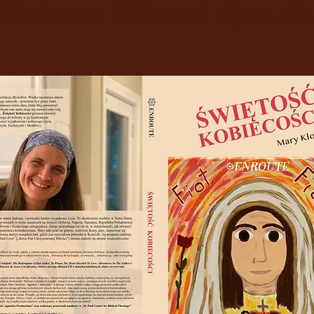
وك "Swiencosc Kobiecosci"!