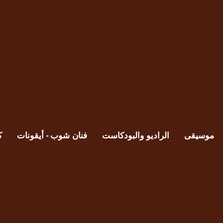
ماري إليزابيث
كلوسكا ، فيات. +
موسيقى
الراديو والبودكاست
فنان شوب - أيقونات
ك
انقر
هنا
لشراء الكتاب.
هنا للحصول على