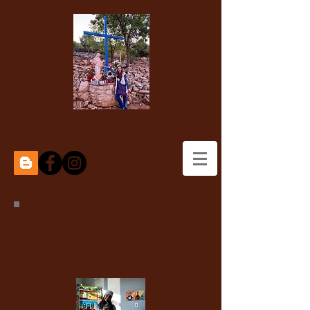
ماري إليزابيث
كلوسكا ، فيات. +