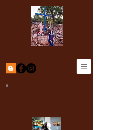
ماري إليزابيث
كلوسكا ، فيات. +