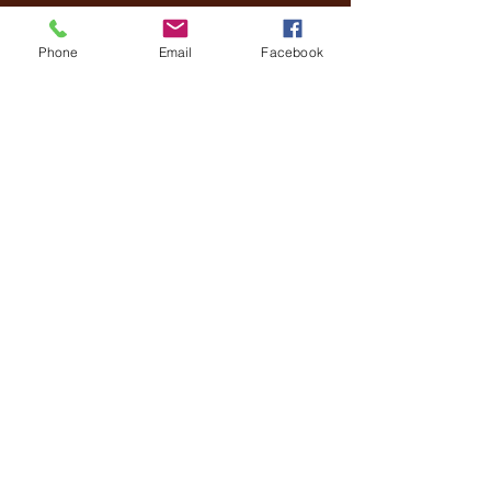
"Lord, I Need You."
Phone
Email
Facebook
"Impossible Things"